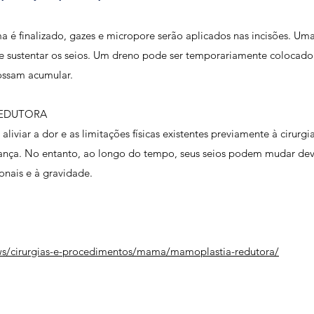
é finalizado, gazes e micropore serão aplicados nas incisões. Um
 e sustentar os seios. Um dreno pode ser temporariamente colocado
ossam acumular.
REDUTORA
iviar a dor e as limitações físicas existentes previamente à cirur
iança. No entanto, ao longo do tempo, seus seios podem mudar dev
onais e à gravidade.
.ws/cirurgias-e-procedimentos/mama/mamoplastia-redutora/