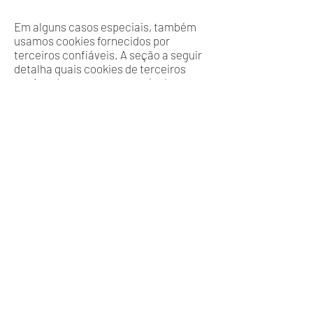
Em alguns casos especiais, também
usamos cookies fornecidos por
terceiros confiáveis. A seção a seguir
detalha quais cookies de terceiros
você pode encontrar através deste
site.
Este site usa o Google Analytics, que é
uma das soluções de análise mais
difundidas e confiáveis ​​da Web, para
nos ajudar a entender como você usa o
site e como podemos melhorar sua
experiência. Esses cookies podem
rastrear itens como quanto tempo
você gasta no site e as páginas
visitadas, para que possamos
continuar produzindo conteúdo
atraente.
Para mais informações sobre cookies
do Google Analytics, consulte a página
oficial do Google Analytics.
As análises de terceiros são usadas