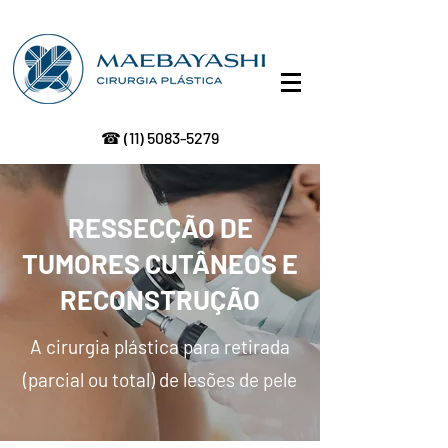
☎
(11) 5083-5279
RESSECÇÃO DE
TUMORES CUTÂNEOS E
(11)
99453-7273
RECONSTRUÇÃO
A cirurgia plástica para retirada
(parcial ou total) de lesões de pele