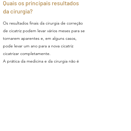
Quais os principais resultados
da cirurgia?
Os resultados finais da cirurgia de correção
de cicatriz podem levar vários meses para se
tornarem aparentes e, em alguns casos,
pode levar um ano para a nova cicatriz
cicatrizar completamente.
A prática da medicina e da cirurgia não é
uma ciência exata. Apesar de serem
esperados bons resultados, não há garantia.
Em algumas situações, pode não ser
possível atingir ótimos resultados com um
único procedimento cirúrgico, sendo
necessária uma nova cirurgia.