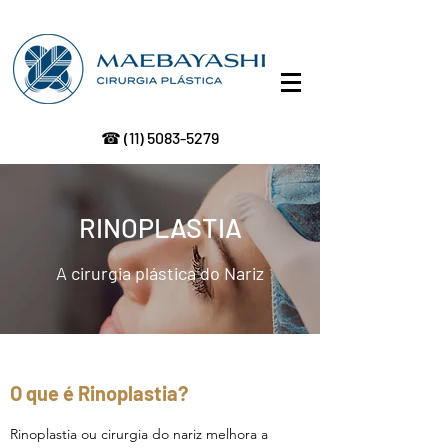
☎
(11) 5083-5279
RINOPLASTIA
(11)
99453-7273
A cirurgia plástica do Nariz
O que é Rinoplastia?
Rinoplastia ou cirurgia do nariz melhora a