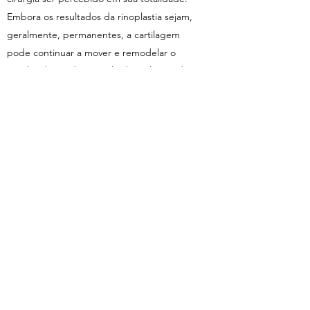
Embora os resultados da rinoplastia sejam,
geralmente, permanentes, a cartilagem
pode continuar a mover e remodelar o
tecido, alterando o resultado ao longo do
tempo.
Fonte:
http://sbcpantigo.tecnologia.ws/cirur
gias-e-procedimentos/face/rinoplastia/